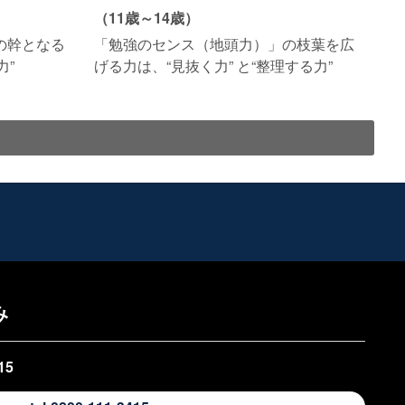
（11歳～14歳）
の幹となる
「勉強のセンス（地頭力）」の枝葉を広
力”
げる力は、“見抜く力” と“整理する力”
み
15