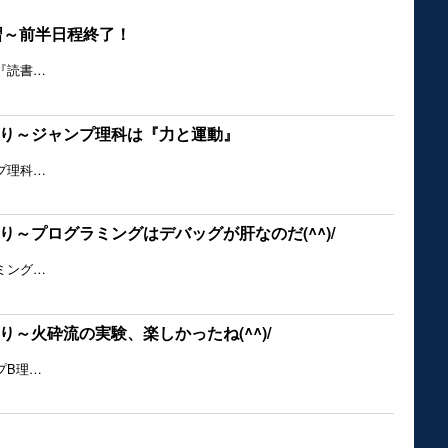
講習～前半日程終了！
『読書…
り～ジャンプ理科は『力と運動』
プ理科…
り～プログラミングはデバッグが肝なのだ(^^)/
ミング…
り～火砕流の実験、楽しかったね(^^)/
プB理…