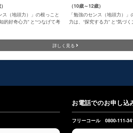
歳）
（10歳～12歳）
ンス（地頭力）」の根っこと
「勉強のセンス（地頭力）」
知的好奇心力” と“つなげて考
力は、“探究する力” と“気づく
詳しく見る
お電話でのお申し込
フリーコール 0800-111-34