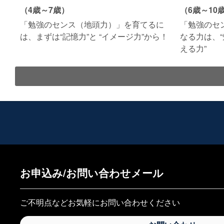
（4歳～7歳）
（6歳～10
「勉強のセンス（地頭力）」を育てるに
「勉強のセ
は、 まずは“記憶力”と “イメージ力”から！
なる力は、“
える力”
お申込み/お問い合わせメール
ご不明点などお気軽にお問い合わせください